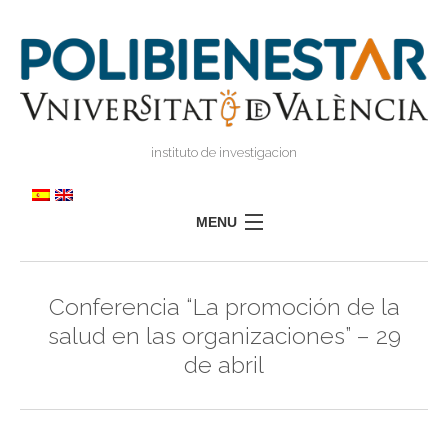
instituto de investigacion
MENU
POLIBIENESTAR
Conferencia “La promoción de la
TEAM
salud en las organizaciones” – 29
TRAINING
de abril
RESEARCH
I
I
TRANSFER
PRESS