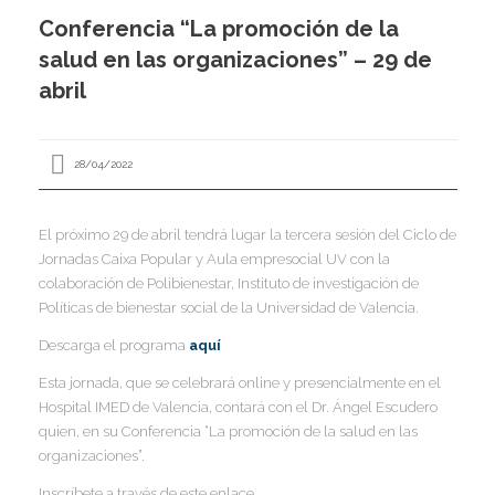
I
Conferencia “La promoción de la
I
I
salud en las organizaciones” – 29 de
abril
I
28/04/2022
I
I
El próximo 29 de abril tendrá lugar la tercera sesión del Ciclo de
I
I
I
Jornadas Caixa Popular y Aula empresocial UV con la
I
colaboración de Polibienestar, Instituto de investigación de
,
Políticas de bienestar social de la Universidad de Valencia.
I
I
I
Descarga el programa
aquí
I
I
Esta jornada, que se celebrará online y presencialmente en el
Hospital IMED de Valencia, contará con el Dr. Ángel Escudero
quien, en su Conferencia “La promoción de la salud en las
I
I
I
organizaciones”.
I
I
Inscríbete a través de este enlace