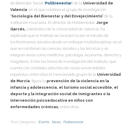
de Bienestar Social (
Polibienestar
) de la
Universidad de
Valencia
, en el que colabora el grupo de investigación
I
‘Sociología del Bienestar y del Envejecimiento’
de la
institución murciana. El director de Polibienestar,
Jorge
Garcés,
catedrático de la Universidad de Valencia, ha
explicado que el Instituto se caracteriza por el estudio de
los fenómenos sociales desde un enfoque multidisciplinar, en el
I
I
que se combinan las ciencias sociales y las técnicas y se
I
integran áreas como medicina, psicología, economía, derecho y
I
magisterio. Entre las líneas de investigación del Instituto, que
cuenta con unidades adscritas de varias universidades
españolas, entre ellas el mencionado grupo de la
Universidad
I
de Murcia
, figura la
prevención de la violencia en la
infancia y adolescencia, el turismo social accesible, el
I
deporte y la integración social de inmigrantes o la
intervención psicoeducativa en niños con
enfermedades crónicas,
entre otras.
I
Post Categories
Events
News
Polibienestar