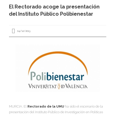
I
El Rectorado acoge la presentación
I
I
del Instituto Público Polibienestar
I
04/12/2013
I
I
I
I
I
I
,
I
I
I
I
I
I
I
I
MURCIA. El
Rectorado de la UMU
ha sido el escenario de la
I
I
presentación del Instituto Público de Investigación en Políticas