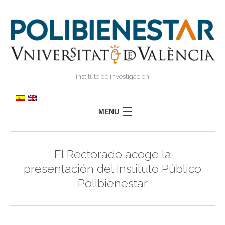
instituto de investigacion
MENU
POLIBIENESTAR
El Rectorado acoge la
TEAM
presentación del Instituto Público
TRAINING
Polibienestar
RESEARCH
I
I
TRANSFER
PRESS