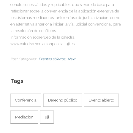
conclusiones válidas y replicables, que sirvan de base para
reflexionar sobre la conveniencia de la aplicación extensiva de
I
los sistemas mediadores tanto en fase de judicialización, como
en alternativa anterior a iniciar la vía judicial convencional para
la resolución de conflictos.
Información sobre web de la cátedra:
I
www.catedramediacionpolicial.uji.es
I
I
I
Post Categories
Eventos abiertos
Next
I
Tags
I
Conferencia
Derecho público
Evento abierto
I
Mediación
uji