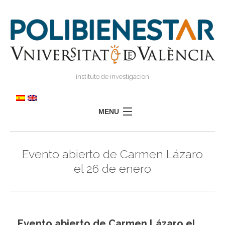
instituto de investigacion
MENU
POLIBIENESTAR
Evento abierto de Carmen Lázaro
TEAM
el 26 de enero
TRAINING
RESEARCH
I
I
TRANSFER
Evento abierto de Carmen Lázaro el
PRESS