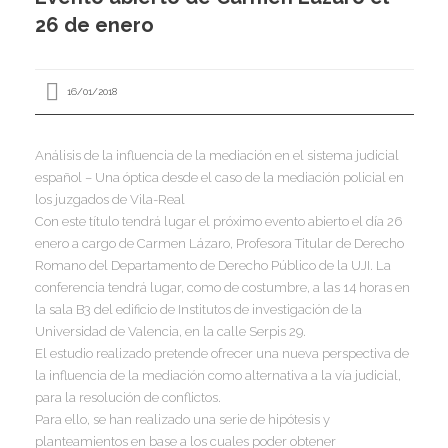
I
26 de enero
I
I
I
16/01/2018
Análisis de la influencia de la mediación en el sistema judicial
español – Una óptica desde el caso de la mediación policial en
los juzgados de Vila-Real
I
I
I
Con este título tendrá lugar el próximo evento abierto el día 26
I
I
enero a cargo de Carmen Lázaro, Profesora Titular de Derecho
I
,
Romano del Departamento de Derecho Público de la UJI. La
I
conferencia tendrá lugar, como de costumbre, a las 14 horas en
I
la sala B3 del edificio de Institutos de investigación de la
I
I
Universidad de Valencia, en la calle Serpis 29.
I
El estudio realizado pretende ofrecer una nueva perspectiva de
la influencia de la mediación como alternativa a la vía judicial,
para la resolución de conflictos.
I
I
I
Para ello, se han realizado una serie de hipótesis y
I
I
planteamientos en base a los cuales poder obtener