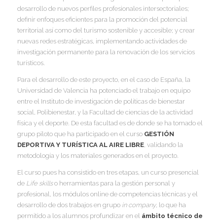
desarrollo de nuevos perfiles profesionales intersectoriales;
definir enfoques eficientes para la promoción del potencial
I
territorial así como del turismo sostenible y accesible; y crear
nuevas redes estratégicas, implementando actividades de
investigación permanente para la renovación de los servicios
turísticos.
I
Para el desarrollo de este proyecto, en el caso de España, la
I
Universidad de Valencia ha potenciado el trabajo en equipo
I
I
entre el Instituto de investigación de políticas de bienestar
social, Polibienestar, y la Facultad de ciencias de la actividad
física y el deporte. De esta facultad es de donde se ha tomado el
I
grupo piloto que ha participado en el curso
GESTIÓN
DEPORTIVA Y TURÍSTICA AL AIRE LIBRE
, validando la
I
metodología y los materiales generados en el proyecto.
El curso pues ha consistido en tres etapas, un curso presencial
de
Life skills
o herramientas para la gestión personal y
I
profesional, los módulos online de competencias técnicas y el
desarrollo de dos trabajos en grupo
in company
, lo que ha
permitido a los alumnos profundizar en el
ámbito técnico de