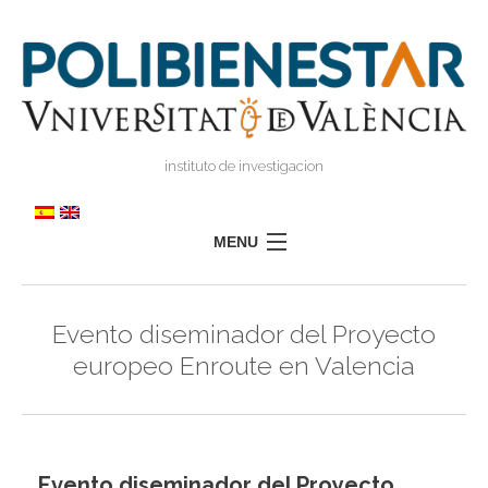
instituto de investigacion
MENU
POLIBIENESTAR
Evento diseminador del Proyecto
TEAM
europeo Enroute en Valencia
TRAINING
RESEARCH
I
I
TRANSFER
Evento diseminador del Proyecto
PRESS