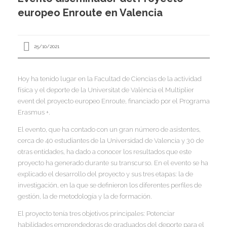
I
europeo Enroute en Valencia
I
I
I
25/10/2021
Hoy ha tenido lugar en la Facultad de Ciencias de la actividad
física y el deporte de la Universitat de València el Multiplier
event del proyecto europeo Enroute, financiado por el Programa
I
I
I
Erasmus +.
I
I
I
El evento, que ha contado con un gran número de asistentes,
,
cerca de 40 estudiantes de la Universidad de Valencia y 30 de
I
otras entidades, ha dado a conocer los resultados que este
I
I
I
proyecto ha generado durante su transcurso. En el evento se ha
explicado el desarrollo del proyecto y sus tres etapas: la de
I
investigación, en la que se definieron los diferentes perfiles de
gestión, la de metodología y la de formación.
I
I
I
El proyecto tenía tres objetivos principales: Potenciar
I
I
habilidades emprendedoras de graduados del deporte para el