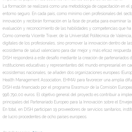
La formación se realizará como una metodología de capacitación en el p
entorno seguro. En cada país, como mínimo cien profesionales del secto
innovación y recibirán formación en la fase de prueba para examinar la u
evaluación y reconocimiento de las habilidades y competencias que ha 
Como comenta Vicente Traver, de la Universitat Politècnica de València
digitales de los profesionales, sino promover la innovación dentro de la
ecosistema de salud valenciano para dar mejor y más eficaz respuesta a
DISH responderá a este desafío mediante la creación de partenariados de
instituciones educativas y representantes del mundo empresarial en ca
ecosistemas nacionales, se añaden dos organizaciones europeas (Euro
Health Management Association, EHMA) para favorecer una amplia difusió
DISH está financiado por el programa Erasmus+ de la Comisión Europea,
996.790,00 euros. El objetivo general del proyecto es contribuir a impl
principales del Partenariado Europeo para la Innovación sobre el Enveje
En total, en DISH participan 19 proveedores de servicios sanitarios, ins
de lucro procedentes de ocho países europeos.