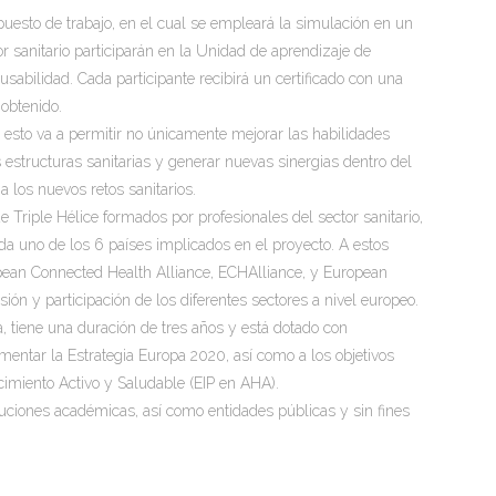
uesto de trabajo, en el cual se empleará la simulación en un
r sanitario participarán en la Unidad de aprendizaje de
sabilidad. Cada participante recibirá un certificado con una
obtenido.
, esto va a permitir no únicamente mejorar las habilidades
s estructuras sanitarias y generar nuevas sinergias dentro del
 los nuevos retos sanitarios.
 Triple Hélice formados por profesionales del sector sanitario,
da uno de los 6 países implicados en el proyecto. A estos
pean Connected Health Alliance, ECHAlliance, y European
n y participación de los diferentes sectores a nivel europeo.
 tiene una duración de tres años y está dotado con
ementar la Estrategia Europa 2020, así como a los objetivos
cimiento Activo y Saludable (EIP en AHA).
tituciones académicas, así como entidades públicas y sin fines