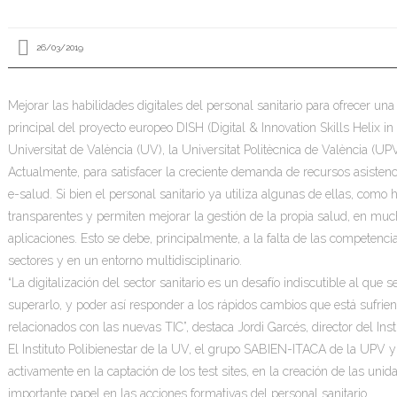
26/03/2019
Mejorar las habilidades digitales del personal sanitario para ofrecer una
principal del proyecto europeo DISH (Digital & Innovation Skills Helix in
Universitat de València (UV), la Universitat Politècnica de València (UPV) 
Actualmente, para satisfacer la creciente demanda de recursos asistenc
e-salud. Si bien el personal sanitario ya utiliza algunas de ellas, co
transparentes y permiten mejorar la gestión de la propia salud, en muc
aplicaciones. Esto se debe, principalmente, a la falta de las competenci
sectores y en un entorno multidisciplinario.
“La digitalización del sector sanitario es un desafío indiscutible al que s
superarlo, y poder así responder a los rápidos cambios que está sufri
relacionados con las nuevas TIC”, destaca Jordi Garcés, director del Insti
El Instituto Polibienestar de la UV, el grupo SABIEN-ITACA de la UPV y e
activamente en la captación de los test sites, en la creación de las un
importante papel en las acciones formativas del personal sanitario.