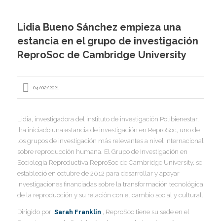
I
I
I
Lidia Bueno Sánchez empieza una
estancia en el grupo de investigación
I
ReproSoc de Cambridge University
04/02/2021
I
I
I
I
I
Lidia, investigadora del instituto de investigación Polibienestar,
I
,
ha iniciado una estancia de investigación en ReproSoc, uno de
I
los grupos de investigación más relevantes a nivel internacional
I
sobre reproducción humana. El Grupo de Investigación en
I
I
Sociología Reproductiva ReproSoc de Cambridge University, se
I
estableció en octubre de 2012 para desarrollar y apoyar
investigaciones financiadas sobre la transformación tecnológica
de la reproducción y su relación con el cambio social y cultural.
I
I
I
I
Dirigido por
Sarah Franklin
, ReproSoc tiene su sede en el
I