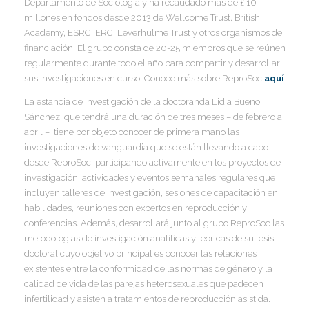
Departamento de Sociología y ha recaudado más de £ 10
millones en fondos desde 2013 de Wellcome Trust, British
I
Academy, ESRC, ERC, Leverhulme Trust y otros organismos de
financiación. El grupo consta de 20-25 miembros que se reúnen
regularmente durante todo el año para compartir y desarrollar
sus investigaciones en curso. Conoce más sobre ReproSoc
aquí
I
La estancia de investigación de la doctoranda Lidia Bueno
I
Sánchez, que tendrá una duración de tres meses – de febrero a
I
I
abril – tiene por objeto conocer de primera mano las
investigaciones de vanguardia que se están llevando a cabo
desde ReproSoc, participando activamente en los proyectos de
investigación, actividades y eventos semanales regulares que
I
incluyen talleres de investigación, sesiones de capacitación en
habilidades, reuniones con expertos en reproducción y
I
conferencias. Además, desarrollará junto al grupo ReproSoc las
metodologías de investigación analíticas y teóricas de su tesis
doctoral cuyo objetivo principal es conocer las relaciones
I
existentes entre la conformidad de las normas de género y la
calidad de vida de las parejas heterosexuales que padecen
infertilidad y asisten a tratamientos de reproducción asistida.