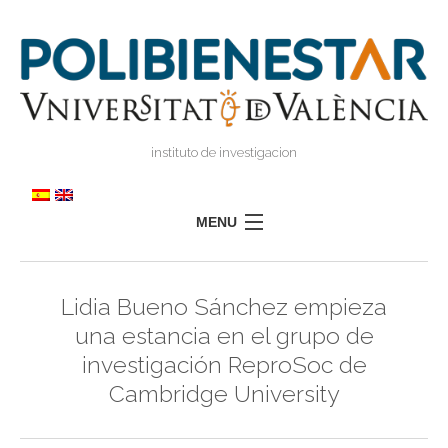
instituto de investigacion
MENU
POLIBIENESTAR
Lidia Bueno Sánchez empieza
TEAM
una estancia en el grupo de
TRAINING
investigación ReproSoc de
RESEARCH
I
Cambridge University
I
TRANSFER
PRESS