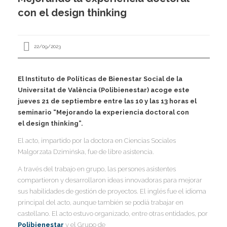
I
con el design thinking
I
I
I
22/09/2023
El Instituto de Políticas de Bienestar Social de la
Universitat de València (Polibienestar) acoge este
jueves 21 de septiembre entre las 10 y las 13 horas el
I
I
I
seminario “Mejorando la experiencia doctoral con
I
I
el
design thinking
”.
I
,
El acto, impartido por la doctora en Ciencias Sociales
I
Malgorzata Dzimińska, fue de libre asistencia.
I
I
I
A través del trabajo en grupo, las persones asistentes
I
compartieron y desarrollaron ideas innovadoras para mejorar
sus habilidades de gestión de proyectos. El inglés fue el idioma
principal del acto, aunque también se podíá trabajar en
I
I
I
castellano. El acto estuvo organizado, entre otras entidades, por
I
I
Polibienestar
y el Grupo de