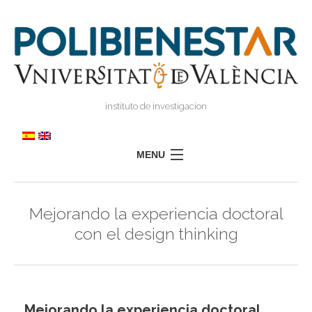
instituto de investigacion
MENU
POLIBIENESTAR
Mejorando la experiencia doctoral
TEAM
con el design thinking
TRAINING
RESEARCH
I
I
TRANSFER
Mejorando la experiencia doctoral
PRESS