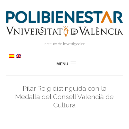
instituto de investigacion
MENU
POLIBIENESTAR
Pilar Roig distinguida con la
TEAM
Medalla del Consell Valencià de
TRAINING
Cultura
RESEARCH
I
I
TRANSFER
PRESS