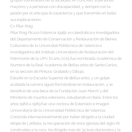
grupos vulnerables de la sociedad, en concreto, a personas
mayores y a personas con discapacidad, y siempre con la
I
pasión por el arte que le caracteriza y que transmite en todas
sus explicaciones.
Cv Pilar Roig
Pilar Roig Picazo (Valencia 1949), es catedrática e investigadora
del Departamento de Conservación y Restauración de Bienes
I
Culturales de la Universitat Politècnica de València e
I
investigadora del Instituto Universitario de Restauración del
I
I
Patrimonio de la UPV. El año 2015 fue nombrada Académica de
Número de la Real Academia de Bellas artes de Santo Carles,
en la sección de Pintura, Grabado y Dibujo.
Estudió en la Escuela Superior de Bellas artes, y un golpe
I
acabada la carrera siguió formándose en restauración, y se
I
benefició de una beca de la Fundación Juan March y del
Ministerio de Asuntos exteriores, estudiando en Italia. Entre los
años 1986 a 1989 fue vice-rectora de Extensión e Imagen
Universitaria de la Universidad Politécnica de Valencia.
I
Conocida internacionalmente por haber dirigido a la ciudad
etíope de Lalibela, la recuperación de once iglesias del siglo XII
construidas a la roca. Ha dirigido más de 35 tesis doctorales y la