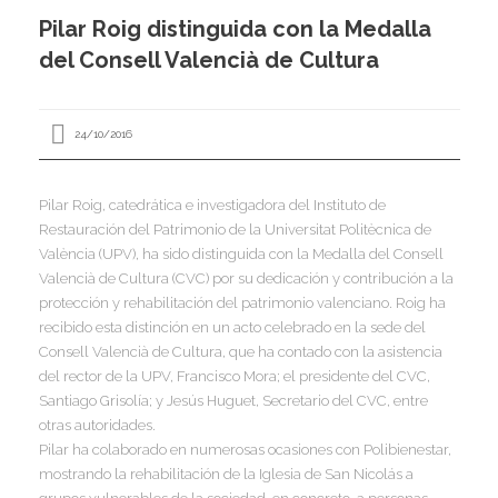
I
Pilar Roig distinguida con la Medalla
I
I
del Consell Valencià de Cultura
I
24/10/2016
Pilar Roig, catedrática e investigadora del Instituto de
I
Restauración del Patrimonio de la Universitat Politècnica de
I
I
I
I
València (UPV), ha sido distinguida con la Medalla del Consell
Valencià de Cultura (CVC) por su dedicación y contribución a la
I
,
protección y rehabilitación del patrimonio valenciano. Roig ha
I
recibido esta distinción en un acto celebrado en la sede del
I
I
I
Consell Valencià de Cultura, que ha contado con la asistencia
del rector de la UPV, Francisco Mora; el presidente del CVC,
I
Santiago Grisolía; y Jesús Huguet, Secretario del CVC, entre
otras autoridades.
I
I
I
Pilar ha colaborado en numerosas ocasiones con Polibienestar,
I
mostrando la rehabilitación de la Iglesia de San Nicolás a
I