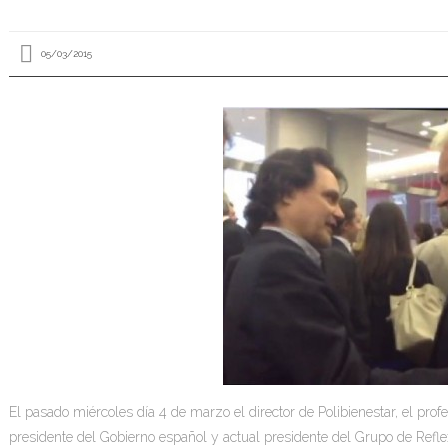
05/03/2015
El pasado miércoles día 4 de marzo el director de Polibienestar, el prof
presidente del Gobierno español y actual presidente del Grupo de Refl