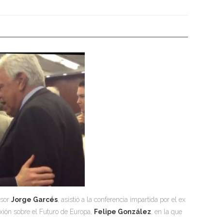
esor
Jorge Garcés
, asistió a la conferencia impartida por el ex
exión sobre el Futuro de Europa,
Felipe González
, en la que