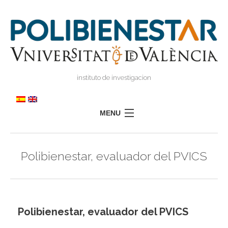
instituto de investigacion
MENU
POLIBIENESTAR
Polibienestar, evaluador del PVICS
TEAM
TRAINING
RESEARCH
I
I
Polibienestar, evaluador del PVICS
TRANSFER
PRESS