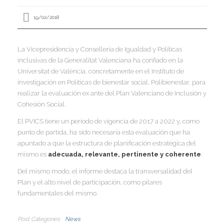
I
I
I
19/02/2018
I
La Vicepresidencia y Conselleria de Igualdad y Políticas
inclusivas de la Generalitat Valenciana ha confiado en la
Universitat de València, concretamente en el Instituto de
investigación en Políticas de bienestar social, Polibienestar, para
realizar la evaluación ex ante del Plan Valenciano de Inclusión y
I
Cohesión Social.
I
I
I
I
El PVICS tiene un periodo de vigencia de 2017 a 2022 y, como
I
,
punto de partida, ha sido necesaria esta evaluación que ha
I
apuntado a que la estructura de planificación estratégica del
I
mismo es
adecuada, relevante, pertinente y coherente
.
I
I
Del mismo modo, el informe destaca la transversalidad del
I
Plan y el alto nivel de participación, como pilares
fundamentales del mismo.
I
I
I
I
I
Post Categories
News