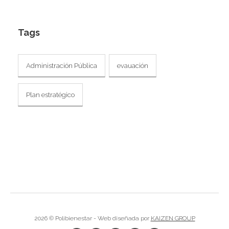
I
Tags
Administración Pública
evauación
I
I
Plan estratégico
I
I
I
I
I
2026 © Polibienestar - Web diseñada por
KAIZEN GROUP