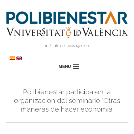
instituto de investigacion
MENU
POLIBIENESTAR
Polibienestar participa en la
TEAM
organización del seminario ‘Otras
TRAINING
maneras de hacer economía’
RESEARCH
I
I
TRANSFER
PRESS