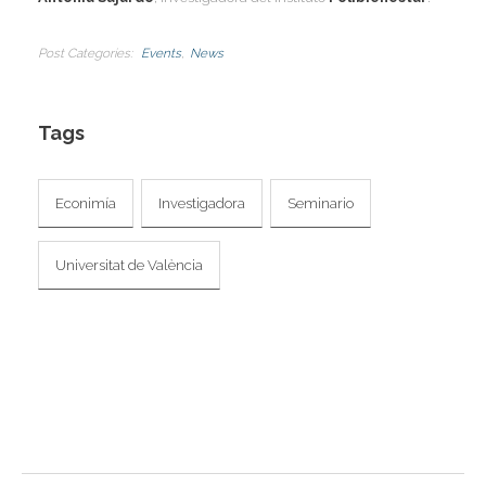
I
Post Categories
Events
News
Tags
I
I
I
Econimía
Investigadora
Seminario
I
Universitat de València
I
I
I