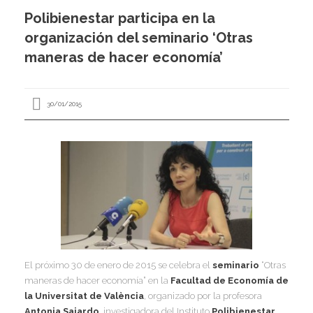
I
Polibienestar participa en la
I
I
organización del seminario ‘Otras
maneras de hacer economía’
I
30/01/2015
I
I
I
I
I
I
,
I
I
I
I
I
El próximo 30 de enero de 2015 se celebra el
seminario
“Otras
I
I
maneras de hacer economía” en la
Facultad de Economía de
I
I
la Universitat de València
, organizado por la profesora
I
Antonia Sajardo
, investigadora del Instituto
Polibienestar
.