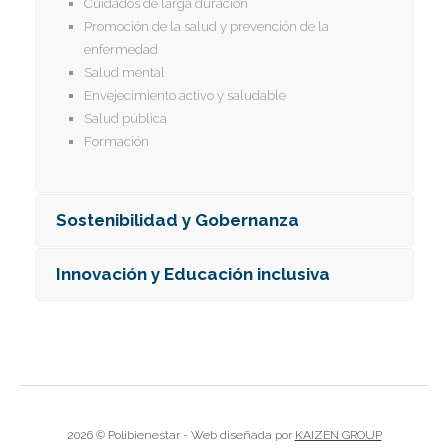
Cuidados de larga duración
I
I
Promoción
de la salud y
prevención de la
I
enfermedad
Salud mental
Envejecimiento activo y saludable
I
I
Salud pública
I
I
Formación
I
I
I
Sostenibilidad y Gobernanza
I
Innovación y Educación inclusiva
I
I
I
I
I
2026 © Polibienestar - Web diseñada por
KAIZEN GROUP