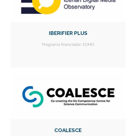
I
I
I
I
Í
IBERIFIER PLUS
I
Programa financiador:
EDMO
COALESCE