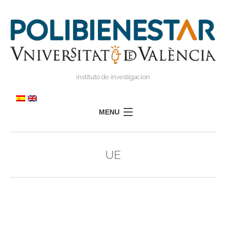
instituto de investigacion
MENU
POLIBIENESTAR
UE
EQUIPO
FORMACIÓN
INVESTIGACIÓN
I
TRANSFERENCIA
I
I
PRENSA