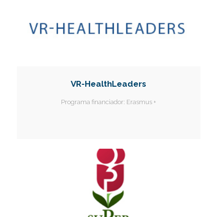
VR-HealthLeaders
Programa financiador:
Erasmus +