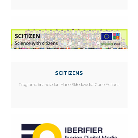
I
I
I
I
I
I
I
I
I
I
I
SCITIZENS
I
Programa financiador:
Marie Skłodowska-Curie Actions
I
I
I
I