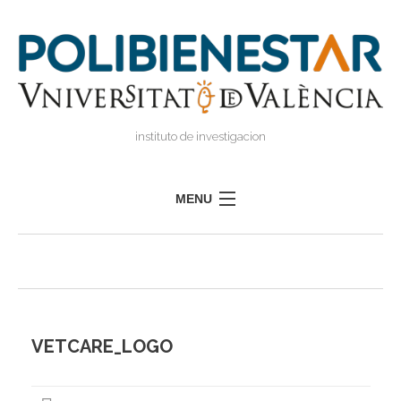
instituto de investigacion
MENU
POLIBIENESTAR
EQUIPO
FORMACIÓN
INVESTIGACIÓN
VETCARE_LOGO
I
TRANSFERENCIA
I
I
PRENSA