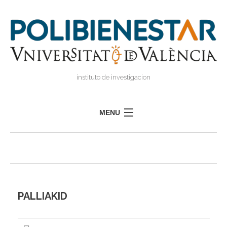
instituto de investigacion
MENU
POLIBIENESTAR
EQUIPO
FORMACIÓN
INVESTIGACIÓN
PALLIAKID
I
TRANSFERENCIA
I
I
PRENSA