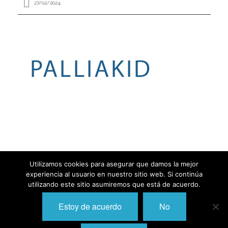
27/02/2024
I
I
I
I
I
I
I
I
Í
I
I
I
I
I
I
,
I
I
Utilizamos cookies para asegurar que damos la mejor
I
I
I
experiencia al usuario en nuestro sitio web. Si continúa
I
utilizando este sitio asumiremos que está de acuerdo.
I
I
Estoy de acuerdo
No
I
I
I
I
2026 © Polibienestar - Web diseñada por
KAIZEN GROUP
I