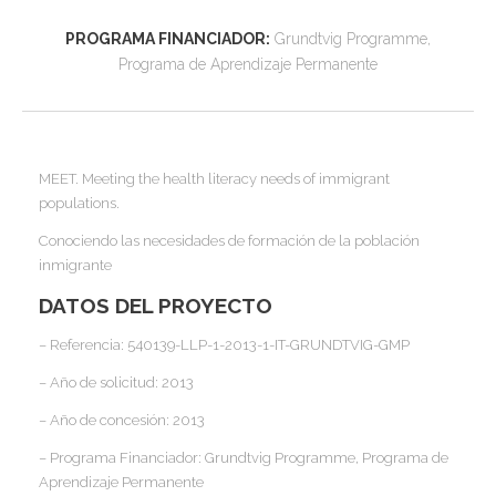
I
I
I
PROGRAMA FINANCIADOR:
Grundtvig Programme,
Programa de Aprendizaje Permanente
I
MEET. Meeting the health literacy needs of immigrant
populations.
I
I
I
Conociendo las necesidades de formación de la población
I
I
inmigrante
I
,
DATOS DEL PROYECTO
I
I
– Referencia:
540139-LLP-1-2013-1-IT-GRUNDTVIG-GMP
I
I
– Año de solicitud:
2013
I
– Año de concesión:
2013
I
I
I
– Programa Financiador:
Grundtvig Programme, Programa de
I
I
Aprendizaje Permanente