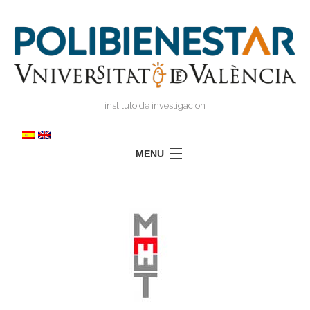
instituto de investigacion
MENU
POLIBIENESTAR
TEAM
TRAINING
RESEARCH
I
I
TRANSFER
PRESS