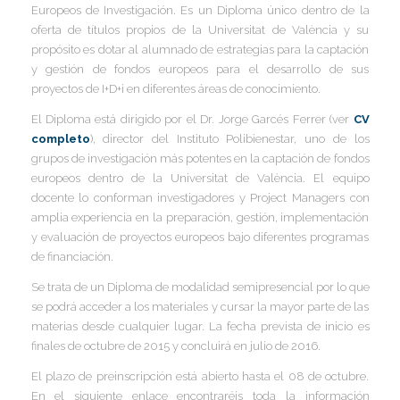
Europeos de Investigación. Es un Diploma único dentro de la
oferta de títulos propios de la Universitat de València y su
I
propósito es dotar al alumnado de estrategias para la captación
y gestión de fondos europeos para el desarrollo de sus
proyectos de I+D+i en diferentes áreas de conocimiento.
El Diploma está dirigido por el Dr. Jorge Garcés Ferrer (ver
CV
I
completo
), director del Instituto Polibienestar, uno de los
I
grupos de investigación más potentes en la captación de fondos
I
I
europeos dentro de la Universitat de València. El equipo
docente lo conforman investigadores y Project Managers con
amplia experiencia en la preparación, gestión, implementación
y evaluación de proyectos europeos bajo diferentes programas
I
de financiación.
I
Se trata de un Diploma de modalidad semipresencial por lo que
se podrá acceder a los materiales y cursar la mayor parte de las
materias desde cualquier lugar. La fecha prevista de inicio es
I
finales de octubre de 2015 y concluirá en julio de 2016.
El plazo de preinscripción está abierto hasta el 08 de octubre.
En el siguiente enlace encontraréis toda la información