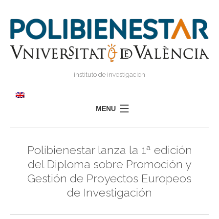
instituto de investigacion
MENU
POLIBIENESTAR
Polibienestar lanza la 1ª edición
TEAM
del Diploma sobre Promoción y
TRAINING
Gestión de Proyectos Europeos
RESEARCH
I
de Investigación
I
TRANSFER
PRESS