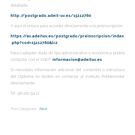
I
detallada:
http://postgrado.adeit-uv.es/15112760
Y aquí el enlace para acceder directamente a la preinscripción:
https://av.adeituv.es/postgrado/preinscripcion/index
.php?cod=15112760&l=2
Para cualquier duda de tipo administrativa o económica podéis
contactar con el ADEIT:
informacion@adeituv.es
Si necesitáis información adicional del contenido o estructura
del Diploma no dudéis en contactar al Instituto Polibienestar
directamente:
Tlf.: 96.162.54.12
Post Categories
Next