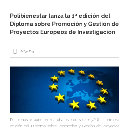
I
I
I
Polibienestar lanza la 1ª edición del
Diploma sobre Promoción y Gestión de
I
Proyectos Europeos de Investigación
12/09/2015
I
I
I
I
I
I
,
I
I
I
I
I
I
I
I
Polibienestar pone en marcha este curso 2015/16 la primera
I
I
edición del Diploma sobre Promoción y Gestión de Proyectos