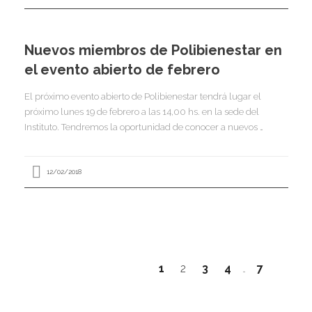
I
I
I
I
Nuevos miembros de Polibienestar en
el evento abierto de febrero
Í
I
El próximo evento abierto de Polibienestar tendrá lugar el
próximo lunes 19 de febrero a las 14,00 hs. en la sede del
Instituto. Tendremos la oportunidad de conocer a nuevos …
12/02/2018
1
2
3
4
7
…