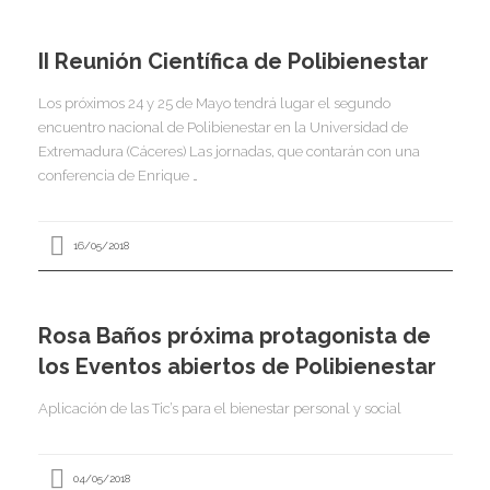
I
I
I
II Reunión Científica de Polibienestar
Los próximos 24 y 25 de Mayo tendrá lugar el segundo
I
encuentro nacional de Polibienestar en la Universidad de
I
I
I
Extremadura (Cáceres) Las jornadas, que contarán con una
I
conferencia de Enrique …
I
I
I
16/05/2018
I
I
Rosa Baños próxima protagonista de
I
los Eventos abiertos de Polibienestar
I
Aplicación de las Tic’s para el bienestar personal y social
I
04/05/2018