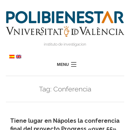
instituto de investigacion
MENU
POLIBIENESTAR
Tag:
Conferencia
EQUIPO
FORMACIÓN
INVESTIGACIÓN
I
Tiene lugar en Nápoles la conferencia
TRANSFERENCIA
I
I
final del proyecto Progress «over 55»
PRENSA