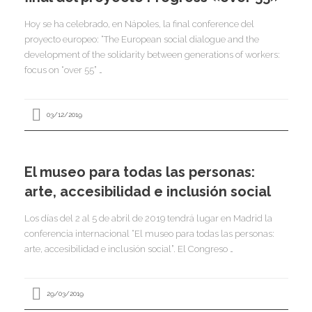
I
Hoy se ha celebrado, en Nápoles, la final conference del
I
proyecto europeo: “The European social dialogue and the
I
development of the solidarity between generations of workers:
I
focus on “over 55” …
I
I
I
03/12/2019
I
Í
I
El museo para todas las personas:
I
I
I
arte, accesibilidad e inclusión social
I
I
,
I
Los días del 2 al 5 de abril de 2019 tendrá lugar en Madrid la
I
I
I
conferencia internacional “El museo para todas las personas:
I
I
arte, accesibilidad e inclusión social”. El Congreso …
I
I
I
I
29/03/2019
I
I
I