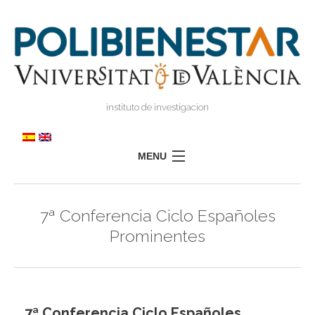
instituto de investigacion
MENU
POLIBIENESTAR
7ª Conferencia Ciclo Españoles
EQUIPO
Prominentes
FORMACIÓN
INVESTIGACIÓN
I
TRANSFERENCIA
I
I
7ª Conferencia Ciclo Españoles
PRENSA