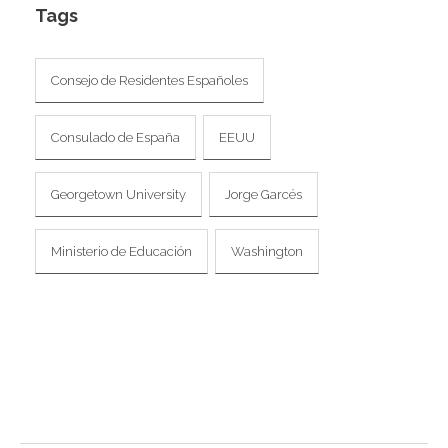
I
Tags
I
I
I
Consejo de Residentes Españoles
Í
I
Consulado de España
EEUU
Georgetown University
Jorge Garcés
Ministerio de Educación
Washington