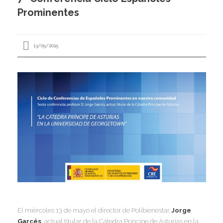
I
Prominentes
I
I
I
13/05/2015
I
I
I
I
Í
I
I
I
I
I
I
,
I
I
I
I
I
I
I
I
I
I
El miércoles 13 de mayo el director de Polibienestar
Jorge
I
I
Garcés
, actual titular de la Cátedra Príncipe de Asturias en la
I