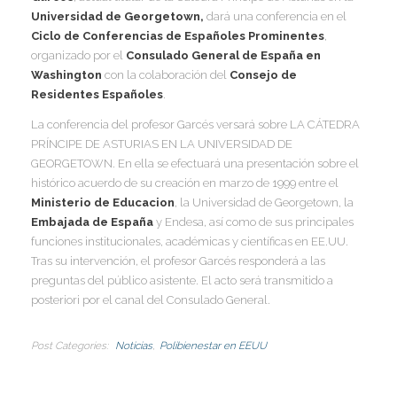
Universidad de Georgetown,
dará una conferencia en el
I
I
Ciclo de Conferencias de Españoles Prominentes
,
I
organizado por el
Consulado General de España en
Washington
con la colaboración del
Consejo de
I
Residentes Españoles
.
I
I
I
La conferencia del profesor Garcés versará sobre LA CÁTEDRA
I
PRÍNCIPE DE ASTURIAS EN LA UNIVERSIDAD DE
I
GEORGETOWN. En ella se efectuará una presentación sobre el
histórico acuerdo de su creación en marzo de 1999 entre el
I
I
Ministerio de Educacion
, la Universidad de Georgetown, la
Embajada de España
y Endesa, así como de sus principales
funciones institucionales, académicas y científicas en EE.UU.
I
I
Tras su intervención, el profesor Garcés responderá a las
preguntas del público asistente. El acto será transmitido a
I
posteriori por el canal del Consulado General.
I
Post Categories
Noticias
Polibienestar en EEUU
I