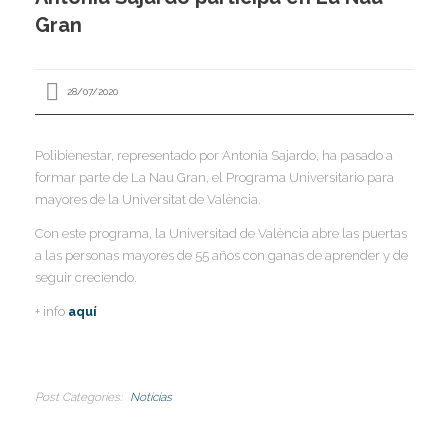
I
Gran
I
I
I
28/07/2020
I
I
I
Polibienestar, representado por Antonia Sajardo, ha pasado a
I
formar parte de La Nau Gran, el Programa Universitario para
Í
mayores de la Universitat de València.
I
Con este programa, la Universitad de València abre las puertas
I
I
a las personas mayores de 55 años con ganas de aprender y de
I
I
seguir creciendo.
I
,
I
+ info
aquí
I
I
I
I
I
I
I
Post Categories
Noticias
I
I
I
I
I