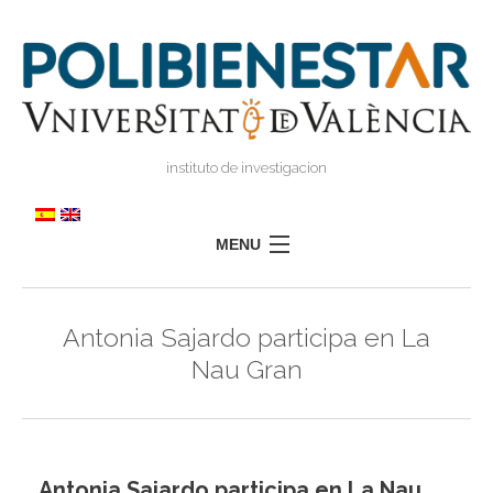
instituto de investigacion
MENU
POLIBIENESTAR
Antonia Sajardo participa en La
EQUIPO
Nau Gran
FORMACIÓN
INVESTIGACIÓN
I
TRANSFERENCIA
I
I
Antonia Sajardo participa en La Nau
PRENSA