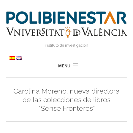
instituto de investigacion
MENU
POLIBIENESTAR
Carolina Moreno, nueva directora
TEAM
de las colecciones de libros
TRAINING
“Sense Fronteres”
RESEARCH
I
I
TRANSFER
PRESS