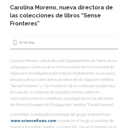
I
Carolina Moreno, nueva directora de
I
I
las colecciones de libros “Sense
Fronteres”
I
06/06/2019
I
I
Carolina Moreno, catedrática del Departamento de Teoría de los
I
I
I
Lenguajes y Ciencias de la Comunicación de la Universitat de
I
València e investigadora del Instituto Polibienestar, es la nueva
,
directora de las colecciones de libros de divulgación científica
I
“Sense Fronteres” y “Sin Fronteras” de la institución académica.
I
I
I
Se trata de un conjunto de 65 publicaciones, tanto en
valenciano como en castellano, resultado de las 24 ediciones
I
del Premio Europeo de Divulgación Científica “Estudi General”.
I
La también investigadora principal del grupo ScienceFlows
I
I
(
www.scienceflows.com
) sucede en el cargo al profesor de
I
I
Química Fernando Sapiña. La colección “Sense Fronteres” es el