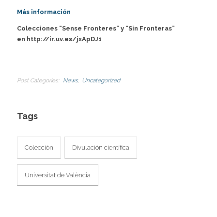
I
Más información
Colecciones “Sense Fronteres” y “Sin Fronteras
”
en
http://ir.uv.es/jxApDJ1
Post Categories
News
Uncategorized
Tags
Colección
Divulación científica
Universitat de València