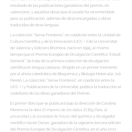
resultado de las publicaciones ganadoras del premio, en
valenciano, y aquellas obras que el jurado ha recomendado
I
para su publicación, además de otras encargadas u obras
traducidas de otras lenguas.
La colección “Sense Fronteres”, en coedición entre la Unidad de
Cultura Científica y de la Innovación (UCC + i) de la Universitat
I
de Valencia y Edicions Bromera, nació en 1995, al mismo
I
tiempo que el Premio Europeo de Divulgación Científica “Estudi
I
I
General”. Se trata de la primera colección de divulgación
científica en lengua catalana, dirigida en un primer momento
por el ahora catedrático de Bioquímica y Biología Molecular Juli
I
Peretó. La colección “Sense Fronteres”, en coedición entre la
UCC + i y Publicacions de la Universitat, publica la traducción al
I
castellano de las obras ganadoras del Premio.
El primer libro que se publicará bajo la dirección de Carolina
Moreno es la obra
El imperio de los datos. El Big Data, la
I
privacidad y la sociedad de futuro
, del químico y divulgador
científico Xavier Duran, ganadora de la vigésimo tercera edición
del Premio Europeo de Divulgación Científica, en el año 2017.