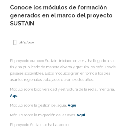
I
Conoce los módulos de formación
I
I
generados en el marco del proyecto
SUSTAIN
I
28/12/2020
I
I
El proyecto europeo Sustain, iniciado en 2017, ha llegado a su
I
I
I
fin y ha publicado de manera abierta y gratuita los módulos de
I
paisajes sostenibles. Estos módulos giran en torno a los tres
,
asuntos regionales trabajados durante estos años,
I
I
I
Módulo sobre biodiversidad y estructura de la red alimentaria.
I
Aquí
I
Módulo sobre la gestión del agua.
Aquí
I
I
Módulo sobre la migración de las aves.
Aquí
I
I
I
El proyecto Sustain se ha basado en: