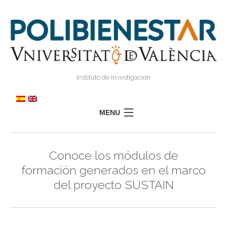
instituto de investigacion
MENU
POLIBIENESTAR
Conoce los módulos de
TEAM
formación generados en el marco
TRAINING
del proyecto SUSTAIN
RESEARCH
I
I
TRANSFER
PRESS