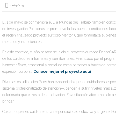
01/05/2025
El 1 de mayo se conmemora el Día Mundial del Trabajo, también conocido
de investigación Polibienestar promueve la las buenas condiciones labo
el recién finalizado proyecto europeo Mentor +, que fomentaba el bienest
mentales y nutricionales.
En este contexto, el año pasado se inició el proyecto europeo DanceCAR
de los cuidadores informales y semiformales. Financiado por el pro
bienestar físico, emocional y social de estas personas a través de her
expresión corporal.
Conoce mejor el proyecto aquí
Diversos estudios científicos han evidenciado que los cuidadores, esp
sistema profesionalizado de atención—, tienden a sufrir niveles más alt
deteriorada que el resto de la población. Esta situación afecta no solo 
brindar.
Cuidar a quienes cuidan es una responsabilidad colectiva y urgente. Po