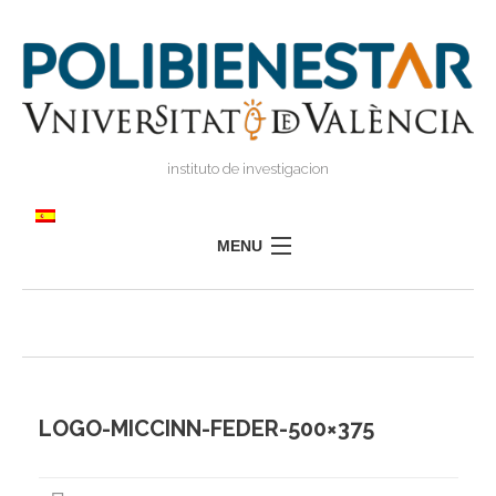
instituto de investigacion
MENU
POLIBIENESTAR
EQUIPO
FORMACIÓN
INVESTIGACIÓN
LOGO-MICCINN-FEDER-500×375
I
TRANSFERENCIA
I
I
PRENSA