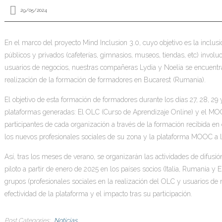
29/05/2024
En el marco del proyecto Mind Inclusion 3.0, cuyo objetivo es la inclus
públicos y privados (cafeterías, gimnasios, museos, tiendas, etc) involu
usuarios de negocios, nuestras compañeras Lydia y Noelia se encuentra
realización de la formación de formadores en Bucarest (Rumania).
El objetivo de esta formación de formadores durante los días 27, 28, 2
plataformas generadas: El OLC (Curso de Aprendizaje Online) y el MOO
participantes de cada organización a través de la formación recibida e
los nuevos profesionales sociales de su zona y la plataforma MOOC a l
Así, tras los meses de verano, se organizarán las actividades de difus
piloto a partir de enero de 2025 en los países socios (Italia, Rumania y
grupos (profesionales sociales en la realización del OLC y usuarios de
efectividad de la plataforma y el impacto tras su participación.
Post Categories
Noticias