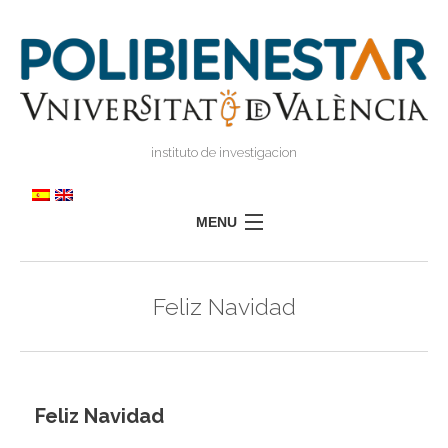
instituto de investigacion
MENU
POLIBIENESTAR
Feliz Navidad
EQUIPO
FORMACIÓN
INVESTIGACIÓN
I
Feliz Navidad
TRANSFERENCIA
I
I
PRENSA