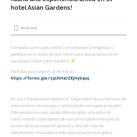
I
hotel Asian Gardens!
I
I
I
26/02/2024
I
I
I
Completa la encuesta sobre Comunidades Energéticas y
I
participa en el sorteo de una noche para dos personas en el
Í
paradisíaco hotel Asian Gardens.
I
Participa aquí hasta el 31 de marzo :
I
I
https://forms.gle/13sXiHa7ZEjHyb9u5
I
I
I
,
I
I
I
En 2021 Polibienestar elaboró el “Diagnóstico de las barreras del
I
I
autoconsumo de energía y comunidades energéticas locales”.
I
Este estudio tuvo dos partes diferenciadas, una sobre el
I
conocimiento y percepción de las comunidades energéticas
I
I
locales de la sociedad en general y otra del resto de
I
I
I
stakeholders vinculados a este autoconsumo energético
I