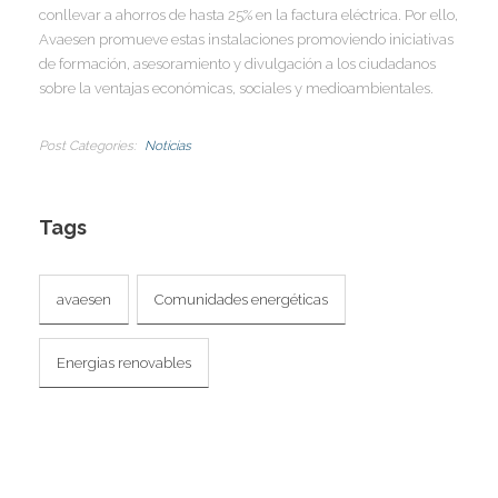
I
I
conllevar a ahorros de hasta 25% en la factura eléctrica. Por ello,
Avaesen promueve estas instalaciones promoviendo iniciativas
I
I
de formación, asesoramiento y divulgación a los ciudadanos
sobre la ventajas económicas, sociales y medioambientales.
Í
I
Post Categories
Noticias
Tags
avaesen
Comunidades energéticas
Energias renovables