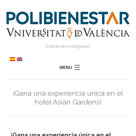
instituto de investigacion
MENU
POLIBIENESTAR
¡Gana una experiencia única en el
EQUIPO
hotel Asian Gardens!
FORMACIÓN
INVESTIGACIÓN
I
TRANSFERENCIA
I
I
¡Gana una experiencia única en el
PRENSA