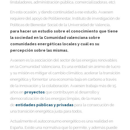
(instaladores, administración pública, comercializadoras, etc).
I
I
En esta ocasión, y dando continuidad a ese estudio, Avaesen
I
requiere del apoyo de Polibienestar, Instituto de investigación de
Políticas de Bienestar Social de la Universidad de Valencia,
I
para hacer un estudio sobre el conocimiento que tiene
I
I
I
la sociedad en la Comunidad valenciana sobre
I
comunidades energéticas locales y cuál es su
percepción sobre las mismas.
I
I
Avaesen es la asociación del sector de las energías renovables
I
en la Comunidad Valenciana. Es una entidad sin ánimo de lucro
y su misión es mitigar el cambio climático, acelerar la transición
I
energética y fomentar una economía baja en carbono a través
I
de la innovación y la colaboración. Avaesen trabaja más de 15
I
años en
proyectos
que contribuyen al desarrollo y
democratización de las energías limpias, de la mano
I
de
entidades públicas y privadas
para la consecución de
una transición energética justa para todos.
I
Actualmente el autoconsumo energético es una realidad en
España. Existe una normativa que lo permite, y además puede