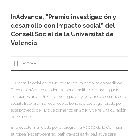
I
I
InAdvance, “Premio investigación y
I
desarrollo con impacto social” del
I
I
Consell Social de la Universitat de
I
I
València
I
Í
30/06/2020
I
I
I
El Consell Social de la Universitat de València ha concedido al
I
I
I
Proyecto InAdvance, liderado por el Instituto de investigación
,
I
Polibienestar, el “Premio investigación y desarrollo con impacto
I
I
I
social”. Este premio reconoce el beneficio social generado por
I
I
este proyecto de I+D que comenzó en 2019 y tiene una duración
de 48 meses.
I
I
I
I
El proyecto financiado por el programa H2020 de la Comisión
I
I
europea “Patient-centred pathways of early palliative care,
I