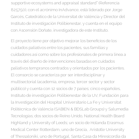
supportive ecosystems and appraisal standard” (Referencia
I
I
825750), con el acrónimo InAdvance, está liderado por Jorge
I
Garcés, Catedrático de la Universitat de València y Director del
Instituto de investigación Polibienestar, y cuenta en el equipo
con Ascensión Doñate, investigadora de este Instituto.
I
I
I
I
El proyecto tiene por objetivo mejorar los beneficios de los
I
cuidados paliativos entre los pacientes, sus familias y
cuidadores así como sobre los profesionales de primera línea a
I
través del diseño de intervenciones basadas en cuidados
I
paliativos tempranos centrados y orientados por los pacientes.
I
El consorcio se caracteriza por ser interdisciplinar y
multisectorial (academia, empresa, tercer sector y sector
I
I
público) y cuenta con 12 socios de 7 países; cinco españoles,
Instituto de investigación Polibienestar de la UV, Fundación para
I
la Investigación del Hospital Universitario La Fe y Universitat
I
Politècnica de València (SABIEN & BDSLab Groups) y Salumedia
Tecnologías; dos socios de Reino Unido, National Health Board
I
Highland y University of Leeds; un socio de Holanda Erasmus
Medical Center Rotterdam, uno de Grecia, Aristotle University
of Thessaloniki, uno de Portugal, Santa Casa da Miresicordia da