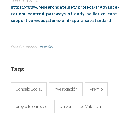
Research Gate:
https://www.researchgate.net/project/InAdvance-
Patient-centred-pathways-of-early-palliative-care-
supportive-ecosystems-and-appraisal-standard
Post Categories
Noticias
Tags
Consejo Social
Investigación
Premio
proyecto europeo
Universitat de València