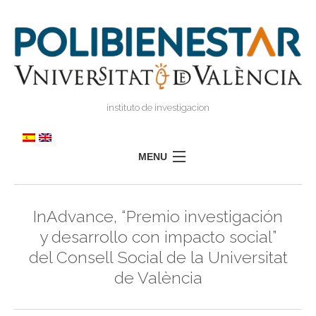
instituto de investigacion
MENU
POLIBIENESTAR
InAdvance, “Premio investigación
EQUIPO
y desarrollo con impacto social”
FORMACIÓN
del Consell Social de la Universitat
INVESTIGACIÓN
de València
I
TRANSFERENCIA
I
I
PRENSA