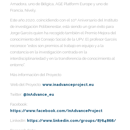
I
I
Amadora, uno de Bélgica, AGE Platform Europe y uno de
Francia, Nively.
I
I
Este año 2020, coincidiendo con el 10º Aniversario del Instituto
de investigación Polibienestar, está siendo un gran éxito para
Í
Jorge Garcés quien ha recogido también el Premio Mejora del
I
conocimiento del Consejo Social de la UPV. El profesor Garcés
reconoce “estos son premios al trabajo en equipo y a la
constancia en la investigación centrada en la
interdisciplinariedad y en la transferencia de conocimiento al
entorno”.
Más información del Proyecto
Web del Proyecto:
www.inadvanceproject.eu
Twitter:
@InAdvance_eu
Facebook:
https://www.facebook.com/InAdvanceProject
LinkedIn:
https://www.linkedin.com/groups/8764868/