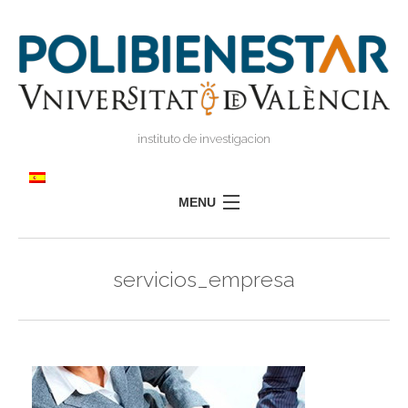
instituto de investigacion
MENU
POLIBIENESTAR
servicios_empresa
EQUIPO
FORMACIÓN
INVESTIGACIÓN
I
TRANSFERENCIA
I
I
PRENSA