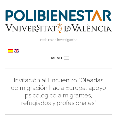
instituto de investigacion
MENU
POLIBIENESTAR
Invitación al Encuentro “Oleadas
TEAM
de migración hacia Europa: apoyo
TRAINING
psicológico a migrantes,
RESEARCH
I
refugiados y profesionales”
I
TRANSFER
PRESS