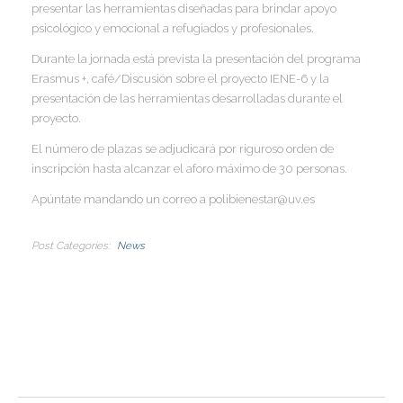
presentar las herramientas diseñadas para brindar apoyo
psicológico y emocional a refugiados y profesionales.
I
Durante la jornada está prevista la presentación del programa
Erasmus +, café/Discusión sobre el proyecto IENE-6 y la
presentación de las herramientas desarrolladas durante el
proyecto.
I
I
El número de plazas se adjudicará por riguroso orden de
I
inscripción hasta alcanzar el aforo máximo de 30 personas.
I
Apúntate mandando un correo a polibienestar@uv.es
I
Post Categories
News
I
I