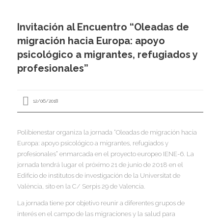
I
I
I
Invitación al Encuentro “Oleadas de
migración hacia Europa: apoyo
I
psicológico a migrantes, refugiados y
profesionales”
I
12/06/2018
I
I
I
I
I
,
Polibienestar organiza la jornada “Oleadas de migración hacia
I
Europa: apoyo psicológico a migrantes, refugiados y
I
I
profesionales” enmarcada en el proyecto europeo IENE-6. La
I
jornada tendrá lugar el próximo 21 de junio de 2018 en el
I
Edificio de institutos de investigación de la Universitat de
València, sito en la C/ Serpis 29 de Valencia.
I
I
I
La jornada tiene por objetivo reunir a diferentes grupos de
I
I
interés en el campo de las migraciones y la salud para