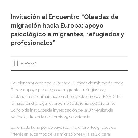
I
I
Invitación al Encuentro “Oleadas de
I
migración hacia Europa: apoyo
I
I
psicológico a migrantes, refugiados y
I
I
profesionales”
I
Í
12/06/2018
I
I
I
Polibienestar organiza la jornada “Oleadas de migración hacia
I
I
I
Europa: apoyo psicológico a migrantes, refugiados y
,
I
profesionales” enmarcada en el proyecto europeo IENE-6. La
I
I
I
jornada tendrá lugar el próximo 21 de junio de 2018 en el
I
I
Edificio de institutos de investigación de la Universitat de
València, sito en la C/ Serpis 29 de Valencia.
I
I
I
I
La jornada tiene por objetivo reunir a diferentes grupos de
I
I
interés en el campo de las migraciones y la salud para
I