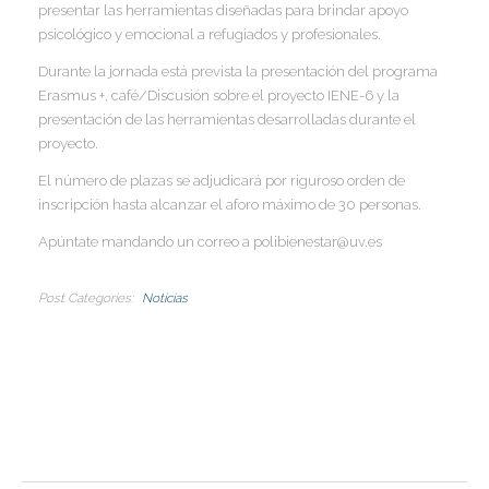
presentar las herramientas diseñadas para brindar apoyo
I
I
psicológico y emocional a refugiados y profesionales.
I
Durante la jornada está prevista la presentación del programa
Erasmus +, café/Discusión sobre el proyecto IENE-6 y la
I
presentación de las herramientas desarrolladas durante el
I
I
I
proyecto.
I
El número de plazas se adjudicará por riguroso orden de
I
inscripción hasta alcanzar el aforo máximo de 30 personas.
I
Apúntate mandando un correo a polibienestar@uv.es
I
I
Post Categories
Noticias
I
I
I
I