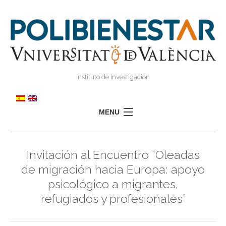
instituto de investigacion
MENU
POLIBIENESTAR
Invitación al Encuentro “Oleadas
EQUIPO
de migración hacia Europa: apoyo
FORMACIÓN
psicológico a migrantes,
INVESTIGACIÓN
refugiados y profesionales”
I
TRANSFERENCIA
I
I
PRENSA