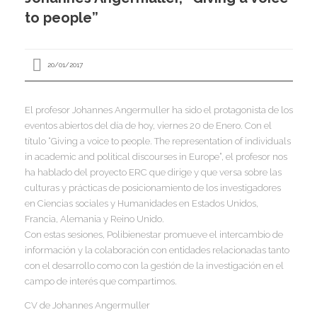
I
to people”
I
I
I
20/01/2017
El profesor Johannes Angermuller ha sido el protagonista de los
eventos abiertos del día de hoy, viernes 20 de Enero. Con el
título “Giving a voice to people. The representation of individuals
I
I
I
in academic and political discourses in Europe”, el profesor nos
I
I
ha hablado del proyecto ERC que dirige y que versa sobre las
I
,
culturas y prácticas de posicionamiento de los investigadores
I
en Ciencias sociales y Humanidades en Estados Unidos,
I
Francia, Alemania y Reino Unido.
I
I
Con estas sesiones, Polibienestar promueve el intercambio de
I
información y la colaboración con entidades relacionadas tanto
con el desarrollo como con la gestión de la investigación en el
campo de interés que compartimos.
I
I
I
I
CV de Johannes Angermuller
I