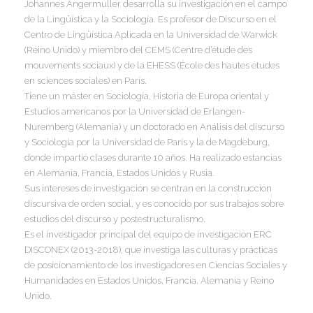
Johannes Angermuller desarrolla su investigación en el campo
de la Lingüística y la Sociología. Es profesor de Discurso en el
I
Centro de Lingüística Aplicada en la Universidad de Warwick
(Reino Unido) y miembro del CEMS (Centre d’étude des
mouvements sociaux) y de la EHESS (École des hautes études
en sciences sociales) en París.
Tiene un máster en Sociología, Historia de Europa oriental y
I
Estudios americanos por la Universidad de Erlangen-
I
Nuremberg (Alemania) y un doctorado en Análisis del discurso
I
I
y Sociología por la Universidad de París y la de Magdeburg,
donde impartió clases durante 10 años. Ha realizado estancias
en Alemania, Francia, Estados Unidos y Rusia.
I
Sus intereses de investigación se centran en la construcción
discursiva de orden social, y es conocido por sus trabajos sobre
I
estudios del discurso y postestructuralismo.
Es el investigador principal del equipo de investigación ERC
DISCONEX (2013-2018), que investiga las culturas y prácticas
de posicionamiento de los investigadores en Ciencias Sociales y
I
Humanidades en Estados Unidos, Francia, Alemania y Reino
Unido.