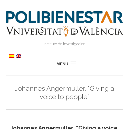
instituto de investigacion
MENU
POLIBIENESTAR
Johannes Angermuller, “Giving a
TEAM
voice to people”
TRAINING
RESEARCH
I
I
TRANSFER
Johannes Angermuller, “Giving a voice
PRESS