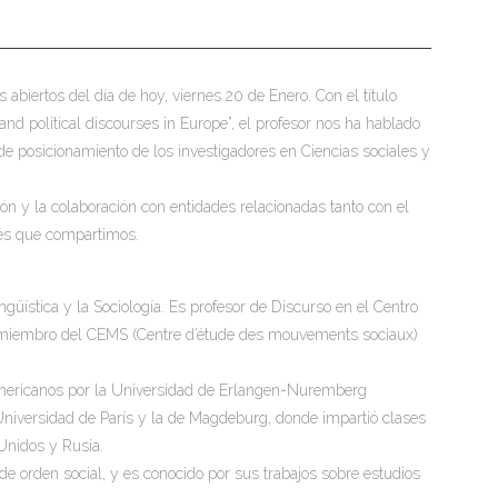
abiertos del día de hoy, viernes 20 de Enero. Con el título
and political discourses in Europe”, el profesor nos ha hablado
de posicionamiento de los investigadores en Ciencias sociales y
ón y la colaboración con entidades relacionadas tanto con el
erés que compartimos.
üística y la Sociología. Es profesor de Discurso en el Centro
y miembro del CEMS (Centre d’étude des mouvements sociaux)
 americanos por la Universidad de Erlangen-Nuremberg
 Universidad de París y la de Magdeburg, donde impartió clases
Unidos y Rusia.
 de orden social, y es conocido por sus trabajos sobre estudios