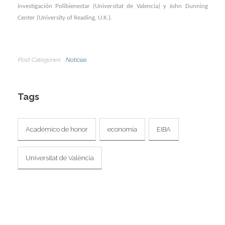
investigación Polibienestar (Universitat de Valencia) y John Dunning
I
I
Center (University of Reading, U.K.).
I
I
I
I
Post Categories
Noticias
I
I
I
Tags
I
I
Académico de honor
economía
EIBA
I
I
Universitat de València
I
I
I