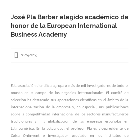
I
I
José Pla Barber elegido académico de
I
honor de la European International
I
I
Business Academy
I
I
I
06/05/2019
Í
I
I
I
I
I
Esta asociación científica agrupa a más de mil investigadores de todo el
I
mundo en el campo de los negocios internacionales. El comité de
,
I
I
I
selección ha destacado sus aportaciones científicas en el ámbito de la
I
I
internacionalización de la empresa y, en especial, sus publicaciones
I
sobre la competitividad internacional de los sectores manufactureros
I
tradicionales y la globalización de las empresas españolas en
I
I
I
Latinoamérica. En la actualidad, el profesor Pla es vicepresidente de
I
I
Caixa Ontinyent e investigador asociado en los institutos de
I