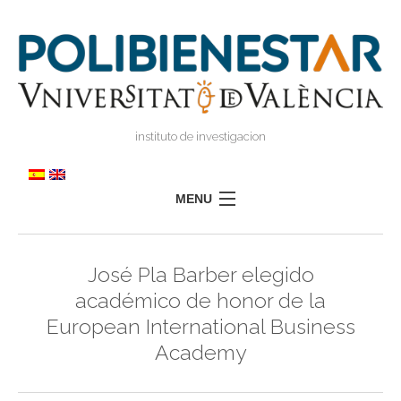
instituto de investigacion
MENU
POLIBIENESTAR
José Pla Barber elegido
EQUIPO
académico de honor de la
FORMACIÓN
European International Business
INVESTIGACIÓN
Academy
I
TRANSFERENCIA
I
I
PRENSA