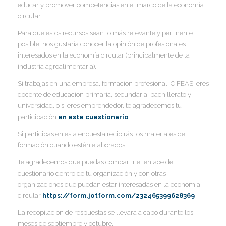
educar y promover competencias en el marco de la economía
I
I
circular.
I
Para que estos recursos sean lo más relevante y pertinente
posible, nos gustaría conocer la opinión de profesionales
I
interesados en la economía circular (principalmente de la
I
I
I
industria agroalimentaria).
I
Si trabajas en una empresa, formación profesional, CIFEAS, eres
I
docente de educación primaria, secundaria, bachillerato y
I
universidad, o si eres emprendedor, te agradecemos tu
I
participación
en este cuestionario
Si participas en esta encuesta recibirás los materiales de
I
I
formación cuando estén elaborados.
I
Te agradecemos que puedas compartir el enlace del
I
cuestionario dentro de tu organización y con otras
organizaciones que puedan estar interesadas en la economía
circular
https://form.jotform.com/232465399628369
I
La recopilación de respuestas se llevará a cabo durante los
meses de septiembre y octubre.