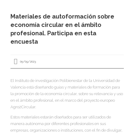
I
I
Materiales de autoformación sobre
I
economía circular en el ámbito
I
I
profesional. Participa en esta
I
I
encuesta
I
Í
05/09/2023
I
I
I
El Instituto de investigación Polibienestar de la Universidad de
I
I
I
Valencia está diseñando guías y materiales de formación para
,
I
la promoción de la economía circular, sobre su relevancia y uso
I
I
I
en el ámbito profesional, en el marco del proyecto europeo
I
I
Agro2Circular.
I
Estos materiales estarán diseñados para ser utilizados de
I
I
I
manera autónoma por diferentes profesionales en sus
I
I
empresas, organizaciones o instituciones, con el fin de divulgar,
I