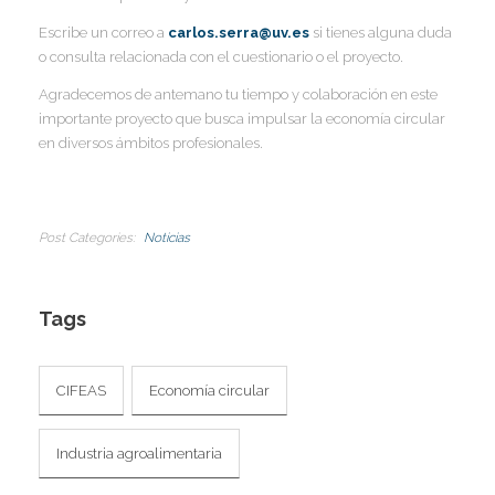
I
I
Escribe un correo a
carlos.serra@uv.es
si tienes alguna duda
I
o consulta relacionada con el cuestionario o el proyecto.
I
Agradecemos de antemano tu tiempo y colaboración en este
Í
importante proyecto que busca impulsar la economía circular
I
en diversos ámbitos profesionales.
Post Categories
Noticias
Tags
CIFEAS
Economía circular
Industria agroalimentaria