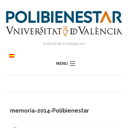
instituto de investigacion
MENU
POLIBIENESTAR
EQUIPO
FORMACIÓN
INVESTIGACIÓN
memoria-2014-Polibienestar
I
TRANSFERENCIA
I
I
PRENSA