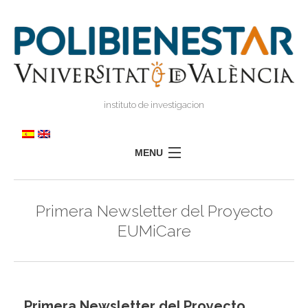
instituto de investigacion
MENU
POLIBIENESTAR
Primera Newsletter del Proyecto
EQUIPO
EUMiCare
FORMACIÓN
INVESTIGACIÓN
I
TRANSFERENCIA
I
I
Primera Newsletter del Proyecto
PRENSA