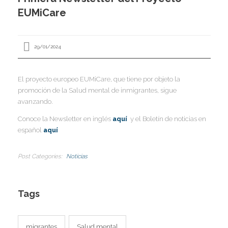
I
EUMiCare
I
I
I
29/01/2024
I
I
I
El proyecto europeo EUMiCare, que tiene por objeto la
I
promoción de la Salud mental de inmigrantes, sigue
Í
avanzando.
I
Conoce la Newsletter en inglés
aquí
y el Boletín de noticias en
I
I
español
aquí
I
I
I
,
I
Post Categories
Noticias
I
I
I
I
I
Tags
I
I
I
I
I
I
migrantes
Salud mental
I