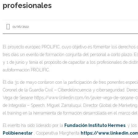
profesionales
01/06/2022
El proyecto europeo PROLIFIC, cuyo objetivo es fomentar los derechos d
tres días un evento de formación conjunta del personal a corto plazo. 
y 1 de junio y tenía el propósito de capacitar a los profesionales de dist
autoformación PROLIFIC.
El día 31 de mayo contaron con la participación de tres ponentes espe
Coronel de la Guardia Civil – Ciberdelincuencia y ciberseguridad. Derec
Vega de Seoane https://www.linkedin.com/in/javier-vega-de-seoane-0
de Integralia – Speech; Miguel Zarraluqui, Director Global de Marketing 
el training en la herramienta de formación desarrollada en el marco del
El evento ha sido liderado por la
Fundación Instituto Hermes
, y lo
Polibienestar
, Cooperativa Margherita
https://www.linkedin.c