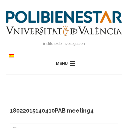
instituto de investigacion
MENU
POLIBIENESTAR
EQUIPO
FORMACIÓN
INVESTIGACIÓN
18022015140410PAB meeting4
I
TRANSFERENCIA
I
I
PRENSA