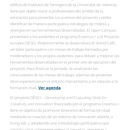
edificio de Institutos de Tarongers de la Universitat de València,
I
I
tiene por objeto reunir a profesionales del ámbito de la
I
educación para presentar los avances del proyecto y poder
identificar de manera participativa estrategias de mejora y
I
sinergias en las herramientas desarrolladas. El Open Campus
I
I
I
presentará a los asistentes el programa Erasmus + y el Proyecto
I
europeo DESCI. Posteriormente se desarrollará el World Café,
un taller participativo con mesas de trabajo formadas por
I
moderadores y los propios asistentes, para debatir y mejorar las
I
herramientas desarrolladas en el primer año de ejecución del
I
proyecto. Para finalizar la jornada, se analizarán las
conclusiones de las mesas de trabajo, además de presentar
I
otras experiencias en el entorno más próximo y en relación a la
I
formación dual.
Ver agenda
I
El proyecto DESCI
– Developing and Evaluating Skills for
I
Creativity and Innovation
, financiado por el programa Erasmus +,
tiene el objetivo de promover itinerarios de formación dual
I
mediante la creación de un entorno de innovación abierta, o
living lab, y adoptando una metodología participativa que
permita crear conexiones entre las escuelas, empresas y