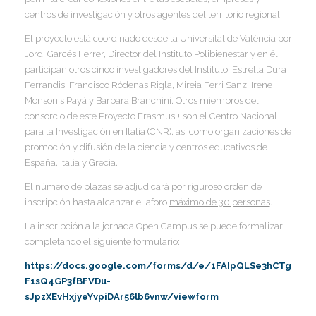
I
I
centros de investigación y otros agentes del territorio regional.
I
El proyecto está coordinado desde la Universitat de València por
I
Jordi Garcés Ferrer, Director del Instituto Polibienestar y en él
participan otros cinco investigadores del Instituto, Estrella Durá
Í
Ferrandis, Francisco Ródenas Rigla, Mireia Ferri Sanz, Irene
I
Monsonís Payá y Barbara Branchini. Otros miembros del
consorcio de este Proyecto Erasmus + son el Centro Nacional
para la Investigación en Italia (CNR), así como organizaciones de
promoción y difusión de la ciencia y centros educativos de
España, Italia y Grecia.
El número de plazas se adjudicará por riguroso orden de
inscripción hasta alcanzar el aforo
máximo de 30 personas
.
La inscripción a la jornada Open Campus se puede formalizar
completando el siguiente formulario:
https://docs.google.com/forms/d/e/1FAIpQLSe3hCTg
F1sQ4GP3fBFVDu-
sJpzXEvHxjyeYvpiDAr56lb6vnw/viewform