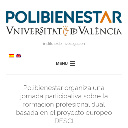
instituto de investigacion
MENU
POLIBIENESTAR
Polibienestar organiza una
EQUIPO
jornada participativa sobre la
FORMACIÓN
formación profesional dual
INVESTIGACIÓN
basada en el proyecto europeo
I
TRANSFERENCIA
I
DESCI
I
PRENSA