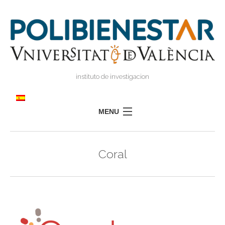
instituto de investigacion
MENU
POLIBIENESTAR
Coral
EQUIPO
FORMACIÓN
INVESTIGACIÓN
I
TRANSFERENCIA
I
I
PRENSA