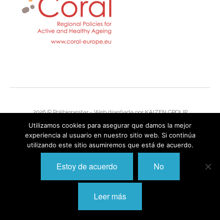
I
I
I
I
I
I
I
I
Í
I
2026 © Polibienestar - Web diseñada por
KAIZEN GROUP
I
I
Utilizamos cookies para asegurar que damos la mejor
I
experiencia al usuario en nuestro sitio web. Si continúa
I
I
utilizando este sitio asumiremos que está de acuerdo.
,
I
I
I
I
Estoy de acuerdo
No
I
I
I
I
Leer más
I
I
I
I
I