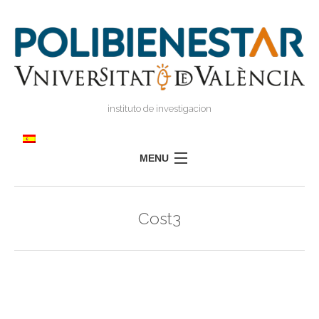
instituto de investigacion
MENU
POLIBIENESTAR
Cost3
EQUIPO
FORMACIÓN
INVESTIGACIÓN
I
TRANSFERENCIA
I
I
PRENSA