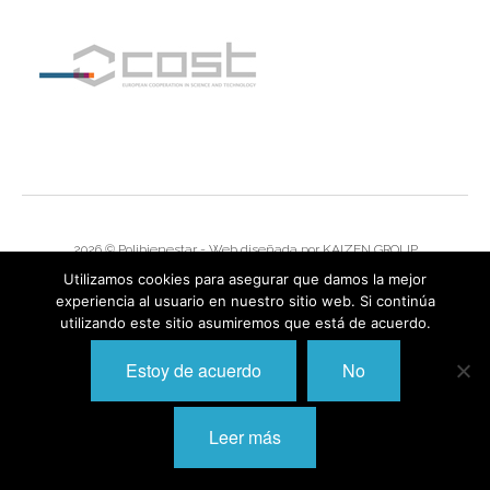
I
I
I
I
I
I
I
I
Í
I
2026 © Polibienestar - Web diseñada por
KAIZEN GROUP
I
I
Utilizamos cookies para asegurar que damos la mejor
I
experiencia al usuario en nuestro sitio web. Si continúa
I
I
utilizando este sitio asumiremos que está de acuerdo.
,
I
I
I
I
Estoy de acuerdo
No
I
I
I
I
Leer más
I
I
I
I
I