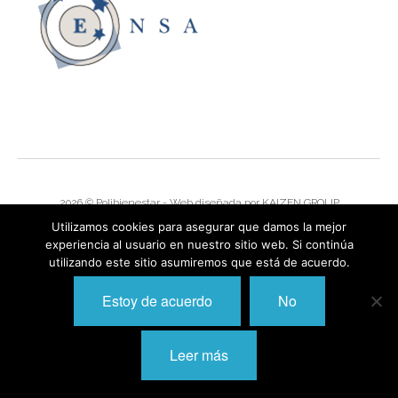
I
I
I
I
I
I
I
I
Í
I
2026 © Polibienestar - Web diseñada por
KAIZEN GROUP
I
I
Utilizamos cookies para asegurar que damos la mejor
I
experiencia al usuario en nuestro sitio web. Si continúa
I
I
utilizando este sitio asumiremos que está de acuerdo.
,
I
I
I
I
Estoy de acuerdo
No
I
I
I
I
Leer más
I
I
I
I
I