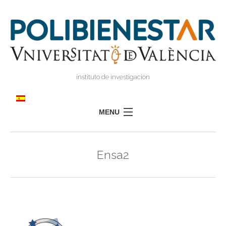
instituto de investigacion
MENU
POLIBIENESTAR
Ensa2
EQUIPO
FORMACIÓN
INVESTIGACIÓN
I
TRANSFERENCIA
I
I
PRENSA