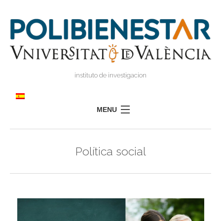
instituto de investigacion
MENU
POLIBIENESTAR
Política social
EQUIPO
FORMACIÓN
INVESTIGACIÓN
I
TRANSFERENCIA
I
I
PRENSA