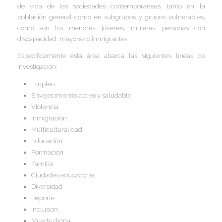
de vida de las sociedades contemporáneas, tanto en la
I
I
población general como en subgrupos y grupos vulnerables,
I
como son los menores, jóvenes, mujeres, personas con
discapacidad, mayores o inmigrantes.
I
Específicamente esta área abarca las siguientes líneas de
I
I
I
investigación:
I
Empleo
I
Envejecimiento activo y saludable
I
Violencia
I
Inmigración
Multiculturalidad
I
I
Educación
Formación
I
Familia
I
Ciudades educadoras
Diversidad
I
Deporte
Inclusión
Muerte digna