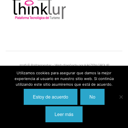
I
I
I
I
I
I
I
I
Í
I
2026 © Polibienestar - Web diseñada por
KAIZEN GROUP
I
I
Utilizamos cookies para asegurar que damos la mejor
I
experiencia al usuario en nuestro sitio web. Si continúa
I
I
utilizando este sitio asumiremos que está de acuerdo.
,
I
I
I
I
Estoy de acuerdo
No
I
I
I
I
Leer más
I
I
I
I
I