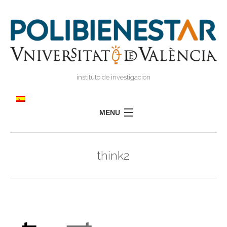
instituto de investigacion
MENU
POLIBIENESTAR
think2
EQUIPO
FORMACIÓN
INVESTIGACIÓN
I
TRANSFERENCIA
I
I
PRENSA