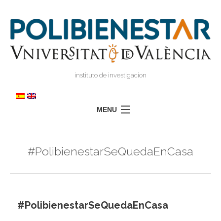
instituto de investigacion
MENU
POLIBIENESTAR
#PolibienestarSeQuedaEnCasa
EQUIPO
FORMACIÓN
INVESTIGACIÓN
I
#PolibienestarSeQuedaEnCasa
TRANSFERENCIA
I
I
PRENSA