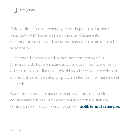
I
21/03/2020
I
I
I
Ante la situación excepcional generada por la expansión del
I
I
virus COVID-19, todos los miembros de Polibienestar
I
continuarán su actividad desde sus casas con la fórmula del
teletrabajo.
I
El calendario de actividades previstas con motivo del X
Í
Aniversario de Polibienestar queda sujeto a modificaciones ya
I
que estamos estudiando la posibilidad de posponer o celebrar
I
I
online dichas actividades. En próximas fechas informaremos al
I
I
I
respecto.
,
I
I
Quedamos a vuestra disposición en cada uno de nuestros
I
I
I
correos electrónicos. Si quieres contactar con alguien del
I
equipo y no conoces su email, escribe a
polibienestar@uv.es
I
I
I
I
I
I
I