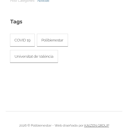
Post Categories
Noticias
I
I
I
Tags
I
I
I
I
COVID 19
Polibienestar
I
I
Universitat de València
I
I
I
I
I
I
I
2026 © Polibienestar - Web diseñada por
KAIZEN GROUP