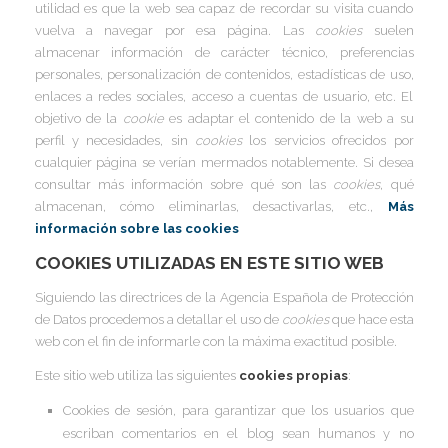
utilidad es que la web sea capaz de recordar su visita cuando
I
vuelva a navegar por esa página. Las
cookies
suelen
I
almacenar información de carácter técnico, preferencias
I
personales, personalización de contenidos, estadísticas de uso,
I
enlaces a redes sociales, acceso a cuentas de usuario, etc. El
I
I
objetivo de la
cookie
es adaptar el contenido de la web a su
I
perfil y necesidades, sin
cookies
los servicios ofrecidos por
cualquier página se verían mermados notablemente. Si desea
I
consultar más información sobre qué son las
cookies
, qué
Í
almacenan, cómo eliminarlas, desactivarlas, etc.,
Más
I
información sobre las cookies
I
I
COOKIES UTILIZADAS EN ESTE SITIO WEB
I
I
I
Siguiendo las directrices de la Agencia Española de Protección
,
I
I
de Datos procedemos a detallar el uso de
cookies
que hace esta
I
I
web con el fin de informarle con la máxima exactitud posible.
I
I
Este sitio web utiliza las siguientes
cookies propias
:
I
I
I
Cookies de sesión, para garantizar que los usuarios que
I
I
I
escriban comentarios en el blog sean humanos y no
I