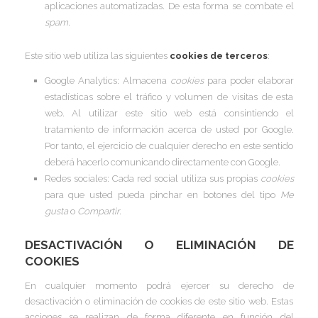
aplicaciones automatizadas. De esta forma se combate el
I
I
spam
.
I
Este sitio web utiliza las siguientes
cookies de terceros
:
I
Google Analytics: Almacena
cookies
para poder elaborar
I
I
I
estadísticas sobre el tráfico y volumen de visitas de esta
I
web. Al utilizar este sitio web está consintiendo el
tratamiento de información acerca de usted por Google.
I
Por tanto, el ejercicio de cualquier derecho en este sentido
I
I
deberá hacerlo comunicando directamente con Google.
Redes sociales: Cada red social utiliza sus propias
cookies
I
para que usted pueda pinchar en botones del tipo
Me
I
gusta
o
Compartir
.
I
I
DESACTIVACIÓN O ELIMINACIÓN DE
COOKIES
I
En cualquier momento podrá ejercer su derecho de
desactivación o eliminación de cookies de este sitio web. Estas
acciones se realizan de forma diferente en función del