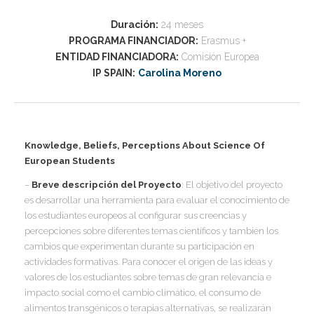
I
Duración:
24 meses
I
PROGRAMA FINANCIADOR:
Erasmus +
I
ENTIDAD FINANCIADORA:
Comisión Europea
I
I
IP SPAIN:
Carolina Moreno
I
I
I
Í
Knowledge, Beliefs, Perceptions About Science Of
I
European Students
I
I
–
Breve descripción del Proyecto
: El objetivo del proyecto
I
I
I
es desarrollar una herramienta para evaluar el conocimiento de
,
I
los estudiantes europeos al configurar sus creencias y
I
I
I
percepciones sobre diferentes temas científicos y también los
I
I
cambios que experimentan durante su participación en
actividades formativas. Para conocer el origen de las ideas y
I
I
valores de los estudiantes sobre temas de gran relevancia e
I
I
impacto social como el cambio climático, el consumo de
I
I
alimentos transgénicos o terapias alternativas, se realizarán
I