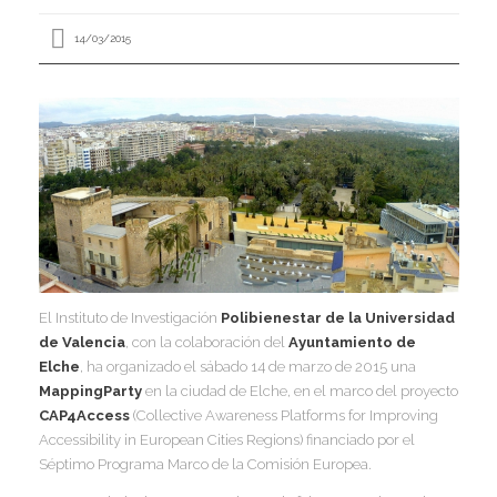
I
I
I
14/03/2015
I
I
I
I
I
I
I
,
I
El Instituto de Investigación
Polibienesta
r de la Universidad
I
de Valencia
, con la colaboración del
Ayuntamiento de
I
I
Elche
, ha organizado el sábado 14 de marzo de 2015 una
I
MappingParty
en la ciudad de Elche, en el marco del proyecto
CAP4Access
(Collective Awareness Platforms for Improving
Accessibility in European Cities Regions) financiado por el
I
I
I
Séptimo Programa Marco de la Comisión Europea.
I
I