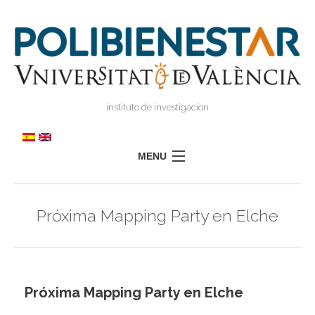
instituto de investigacion
MENU
POLIBIENESTAR
Próxima Mapping Party en Elche
TEAM
TRAINING
RESEARCH
I
I
Próxima Mapping Party en Elche
TRANSFER
PRESS