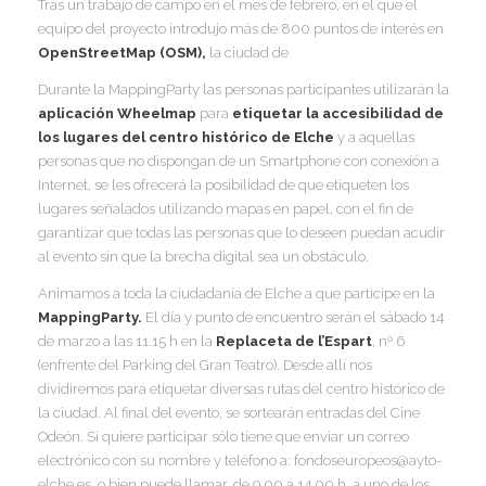
Tras un trabajo de campo en el mes de febrero, en el que el
equipo del proyecto introdujo más de 800 puntos de interés en
I
OpenStreetMap (OSM),
la ciudad de
Durante la MappingParty las personas participantes utilizarán la
aplicación Wheelmap
para
etiquetar la accesibilidad de
los lugares del centro histórico de Elche
y a aquellas
I
personas que no dispongan de un Smartphone con conexión a
I
Internet, se les ofrecerá la posibilidad de que etiqueten los
I
I
lugares señalados utilizando mapas en papel, con el fin de
garantizar que todas las personas que lo deseen puedan acudir
al evento sin que la brecha digital sea un obstáculo.
I
Animamos a toda la ciudadanía de Elche a que participe en la
MappingParty.
El día y punto de encuentro serán el sábado 14
I
de marzo a las 11.15 h en la
Replaceta de l’Espart
, nº 6
(enfrente del Parking del Gran Teatro). Desde allí nos
dividiremos para etiquetar diversas rutas del centro histórico de
la ciudad. Al final del evento, se sortearán entradas del Cine
I
Odeón. Si quiere participar sólo tiene que enviar un correo
electrónico con su nombre y teléfono a: fondoseuropeos@ayto-
elche.es, o bien puede llamar, de 9.00 a 14.00 h, a uno de los