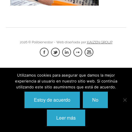
I
I
I
I
I
I
I
2026 © Polibienestar - Web diseñada por
KAIZEN GROUP
I
Í
I
I
I
Utilizamos cookies para asegurar que damos la mejor
I
experiencia al usuario en nuestro sitio web. Si continúa
I
I
utilizando este sitio asumiremos que está de acuerdo.
,
I
I
I
I
Estoy de acuerdo
No
I
I
I
I
Leer más
I
I
I
I
I