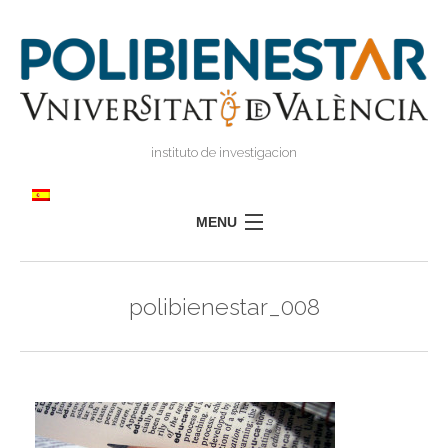
instituto de investigacion
MENU
POLIBIENESTAR
polibienestar_008
EQUIPO
FORMACIÓN
INVESTIGACIÓN
I
TRANSFERENCIA
I
I
PRENSA